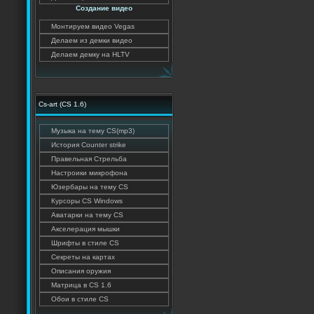
Создание видео
Монтируем видео Vegas
Делаем из демки видео
Делаем демку на HLTV
Cs-art (CS 1.6)
Музыка на тему CS(mp3)
История Counter strike
Правельная Стрельба
Настроики микрофона
Юзербары на тему CS
Курсоры CS Windows
Аватарки на тему CS
Акселерация мышки
Шрифты в стиле CS
Секреты на картах
Описания оружия
Матрица в CS 1.6
Обои в стиле CS