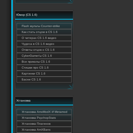
Юмор (CS 1.6)
Flash мульты Counter-strike
Как стать отцом в CS 1.6
О читерах CS 1.6 видео
Чудеса в CS 1.6 видео
Ответы отцов о CS 1.6
CyberGamer'ы CS 1.6
Все приколы CS 1.6
Стишки про CS 1.6
Картинки CS 1.6
Басни CS 1.6
Установка
Установка AmxModX И Metamod
Установка PsychopStats
Установка Плагинов
Установка AmXBans