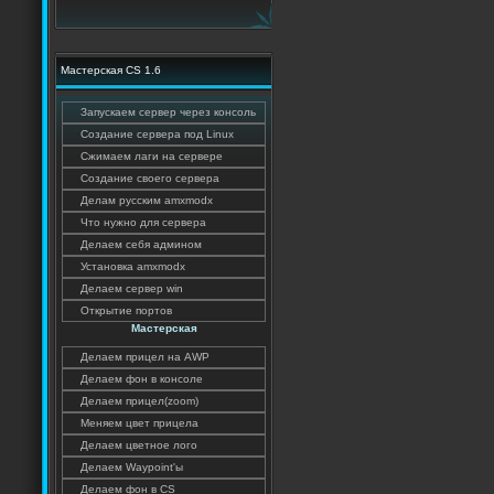
Мастерская CS 1.6
Запускаем сервер через консоль
Создание сервера под Linux
Сжимаем лаги на сервере
Создание своего сервера
Делам русским amxmodx
Что нужно для сервера
Делаем себя админом
Установка amxmodx
Делаем сервер win
Открытие портов
Мастерская
Делаем прицел на AWP
Делаем фон в консоле
Делаем прицел(zoom)
Меняем цвет прицела
Делаем цветное лого
Делаем Waypoint'ы
Делаем фон в CS