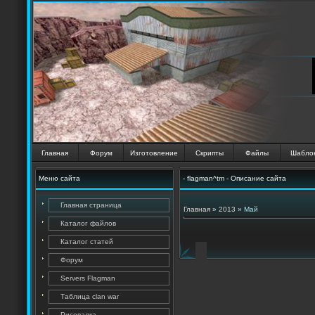
Главная
Форум
Изготовление
Скрипты
Файлы
Шабло
Меню сайта
- flagman^tm - Описание сайта
Главная страница
Главная
»
2013
»
Май
Каталог файлов
Каталог статей
Форум
Servers Flagman
Таблица clan war
Рисовалка