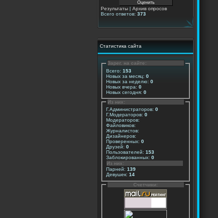
Результаты
|
Архив опросов
Всего ответов:
373
Статистика сайта
Зарег. на сайте:
Всего:
153
Новых за месяц:
0
Новых за неделю:
0
Новых вчера:
0
Новых сегодня:
0
Из них:
Г.Администраторов:
0
Г.Модераторов:
0
Модераторов:
Файловиков:
Журналистов:
Дизайнеров:
Проверенных:
0
Друзей:
0
Пользователей:
153
Заблокированных:
0
Из них:
Парней:
139
Девушек:
14
Счетчики: