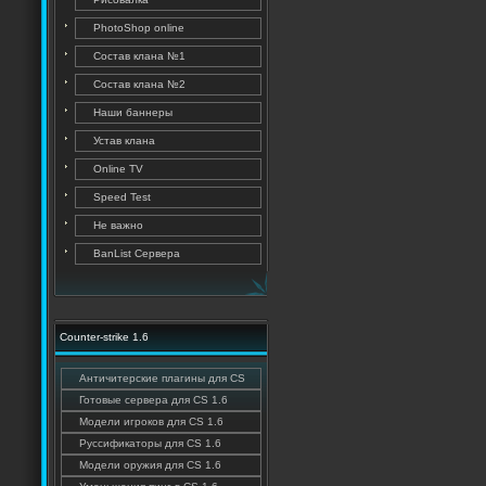
PhotoShop online
Состав клана №1
Состав клана №2
Наши баннеры
Устав клана
Online TV
Speed Test
Не важно
BanList Сервера
Counter-strike 1.6
Античитерские плагины для CS
Готовые сервера для CS 1.6
Модели игроков для CS 1.6
Руссификаторы для CS 1.6
Модели оружия для CS 1.6