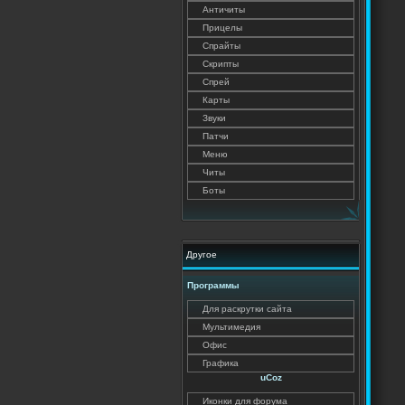
Античиты
Прицелы
Спрайты
Скрипты
Спрей
Карты
Звуки
Патчи
Меню
Читы
Боты
Другое
Программы
Для раскрутки сайта
Мультимедия
Офис
Графика
uCoz
Иконки для форума