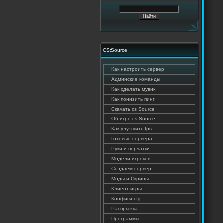
CS:Source
Как настроить сервер
Админские команды
Как сделать мувик
Как понизить пинг
Cкачать cs Source
Об игре cs Source
Как улутшить fps
Готовые сервера
Руки и перчатки
Модели игроков
Создаём сервер
Моды и Скрины
Клиент игры
Конфиги cfg
Распрыжка
Программы