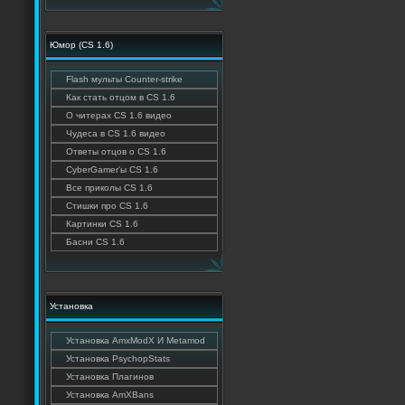
Юмор (CS 1.6)
Flash мульты Counter-strike
Как стать отцом в CS 1.6
О читерах CS 1.6 видео
Чудеса в CS 1.6 видео
Ответы отцов о CS 1.6
CyberGamer'ы CS 1.6
Все приколы CS 1.6
Стишки про CS 1.6
Картинки CS 1.6
Басни CS 1.6
Установка
Установка AmxModX И Metamod
Установка PsychopStats
Установка Плагинов
Установка AmXBans