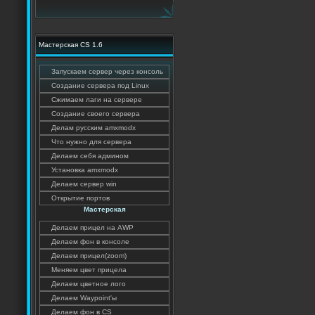
Мастерская CS 1.6
Запускаем сервер через консоль
Создание сервера под Linux
Сжимаем лаги на сервере
Создание своего сервера
Делам русским amxmodx
Что нужно для сервера
Делаем себя админом
Установка amxmodx
Делаем сервер win
Открытие портов
Мастерская
Делаем прицел на AWP
Делаем фон в консоле
Делаем прицел(zoom)
Меняем цвет прицела
Делаем цветное лого
Делаем Waypoint'ы
Делаем фон в CS