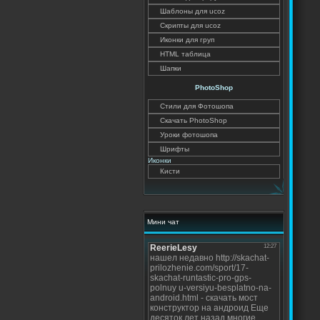
Шаблоны для ucoz
Скрипты для ucoz
Иконки для груп
HTML таблица
Шапки
PhotoShop
Стили для Фотошопа
Скачать PhotoShop
Уроки фотошопа
Шрифты
Иконки
Кисти
Мини чат