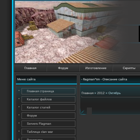
Главная
Форум
Изготовление
Скрипты
Меню сайта
- flagman^tm - Описание сайта
Главная страница
Главная
»
2012
»
Октябрь
Каталог файлов
Каталог статей
Форум
Servers Flagman
Таблица clan war
Рисовалка