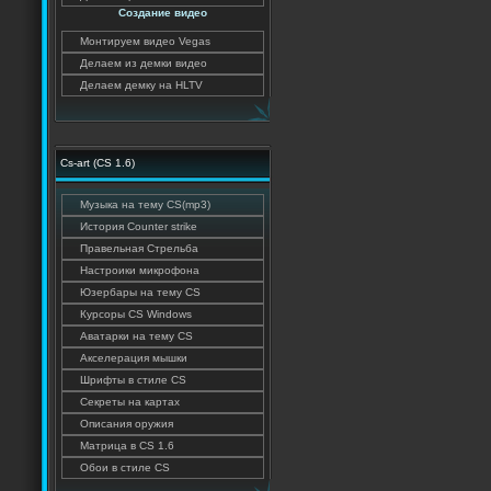
Создание видео
Монтируем видео Vegas
Делаем из демки видео
Делаем демку на HLTV
Cs-art (CS 1.6)
Музыка на тему CS(mp3)
История Counter strike
Правельная Стрельба
Настроики микрофона
Юзербары на тему CS
Курсоры CS Windows
Аватарки на тему CS
Акселерация мышки
Шрифты в стиле CS
Секреты на картах
Описания оружия
Матрица в CS 1.6
Обои в стиле CS