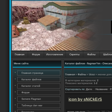
Главная
Форум
Изготовление
Скрипты
Файлы
Шабло
Меню сайта
Каталог файлов - flagman^tm - Описан
Главная страница
Главная
»
Файлы
»
Ucoz
» иконки для 
Каталог файлов
В категории материалов
:
2
Показано материалов
:
1-2
Каталог статей
Сортировать по
:
Дате
·
Названию
·
Р
Форум
icon by sNiCkErS
Servers Flagman
Таблица clan war
Рисовалка
иконки для групп
| Просмотров: 585 | Загр