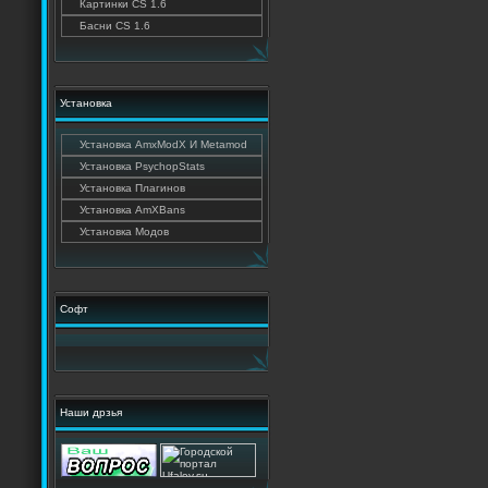
Картинки CS 1.6
Басни CS 1.6
Установка
Установка AmxModX И Metamod
Установка PsychopStats
Установка Плагинов
Установка AmXBans
Установка Модов
Софт
Наши дрзья