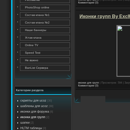
Комментарии (0)
PhotoShop online
Состав клана №1
Иконки групп By ExclU
Состав клана №2
Наши баннеры
Устав клана
Online TV
Speed Test
Не важно
BanList Сервера
иконки для групп
| Просмотров: 594 | Загр
Комментарии (0)
Категории раздела
скрипты для ucoz
[30]
шаблоны для ucoz
[88]
иконки для форума
[6]
иконки для групп
[2]
шапки
[2]
HLTM таблицы
[0]