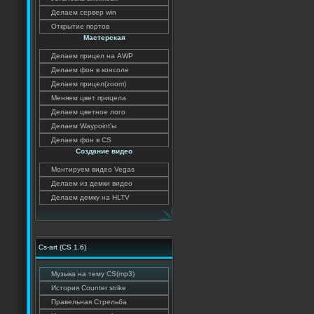
Делаем сервер win
Открытие портов
Мастерская
Делаем прицел на AWP
Делаем фон в консоле
Делаем прицел(zoom)
Меняем цвет прицела
Делаем цветное лого
Делаем Waypoint'ы
Делаем фон в CS
Создание видео
Монтируем видео Vegas
Делаем из демки видео
Делаем демку на HLTV
Cs-art (CS 1.6)
Музыка на тему CS(mp3)
История Counter strike
Правельная Стрельба