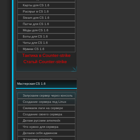
Карты для CS 1.6
Распрыг в CS 1.6
Steam для CS 1.6
Патчи для CS 1.6
Моды для CS 1.6
Боты для CS 1.6
Читы для CS 1.6
Мувики CS 1.6
Тактика в Counter-strike
Статьй Counter-strike
Мастерская CS 1.6
Запускаем сервер через консоль
Создание сервера под Linux
Сжимаем лаги на сервере
Создание своего сервера
Делам русским amxmodx
Что нужно для сервера
Делаем себя админом
Установка amxmodx