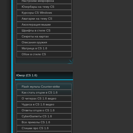
Настроики микрофона
Юзербары на тему CS
Курсоры CS Windows
Аватарки на тему CS
Акселерация мышки
Шрифты в стиле CS
Секреты на картах
Описания оружия
Матрица в CS 1.6
Обои в стиле CS
Юмор (CS 1.6)
Flash мульты Counter-strike
Как стать отцом в CS 1.6
О читерах CS 1.6 видео
Чудеса в CS 1.6 видео
Ответы отцов о CS 1.6
CyberGamer'ы CS 1.6
Все приколы CS 1.6
Стишки про CS 1.6