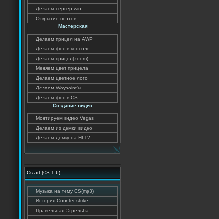
Делаем сервер win
Открытие портов
Мастерская
Делаем прицел на AWP
Делаем фон в консоле
Делаем прицел(zoom)
Меняем цвет прицела
Делаем цветное лого
Делаем Waypoint'ы
Делаем фон в CS
Создание видео
Монтируем видео Vegas
Делаем из демки видео
Делаем демку на HLTV
Cs-art (CS 1.6)
Музыка на тему CS(mp3)
История Counter strike
Правельная Стрельба