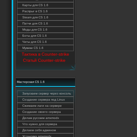
Карты для CS 1.6
Распрыг в CS 1.6
Steam для CS 1.6
Патчи для CS 1.6
Моды для CS 1.6
Боты для CS 1.6
Читы для CS 1.6
Мувики CS 1.6
Тактика в Counter-strike
Статьй Counter-strike
Мастерская CS 1.6
Запускаем сервер через консоль
Создание сервера под Linux
Сжимаем лаги на сервере
Создание своего сервера
Делам русским amxmodx
Что нужно для сервера
Делаем себя админом
Установка amxmodx