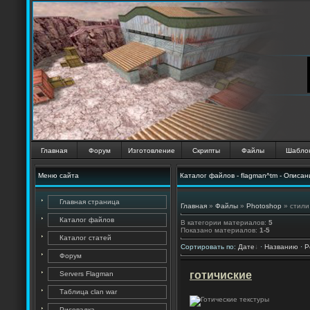
Главная
Форум
Изготовление
Скрипты
Файлы
Шабло
Меню сайта
Каталог файлов - flagman^tm - Описан
Главная страница
Главная
»
Файлы
»
Photoshop
» стили
Каталог файлов
В категории материалов
:
5
Показано материалов
:
1-5
Каталог статей
Сортировать по
:
Дате
·
Названию
·
Р
Форум
готичиские
Servers Flagman
Таблица clan war
Рисовалка