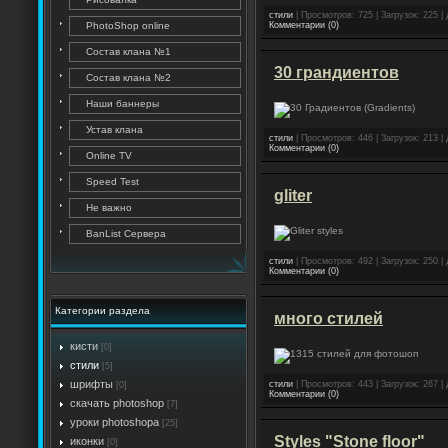
стили
| Просмотров: 725 | Загрузок: 225 
PhotoShop online
Комментарии (0)
Состав клана №1
30 грандиентов
Состав клана №2
Наши баннеры
Устав клана
стили
| Просмотров: 446 | Загрузок: 213 
Комментарии (0)
Online TV
Speed Test
gliter
Не важно
BanList Сервера
стили
| Просмотров: 492 | Загрузок: 250 
Комментарии (0)
Категории раздела
много стилей
кисти
[0]
стили
[5]
шрифты
стили
| Просмотров: 443 | Загрузок: 267 
[0]
Комментарии (0)
скачать photoshop
[7]
уроки photoshopa
[25]
Styles "Stone floor"
иконки
[0]