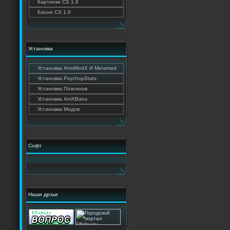
Картинки CS 1.6
Басни CS 1.6
Установка
Установка AmxModX И Metamod
Установка PsychopStats
Установка Плагинов
Установка AmXBans
Установка Модов
Софт
Наши дрзья