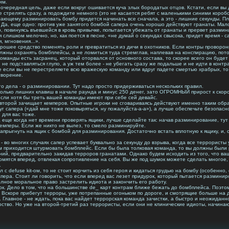
им.
ередная цель, даже если вокруг ошивается куча злых бородатых отцов. Кстати, если вы 
е стрелять сразу, а подождите немного (это не касается ребят с маленькими синими коробо
ющему разминировать бомбу придется начинать все сначала, а это - лишние секунды. Плю
Да, еще одно: против уже занятого бомбой сапера очень хорошо действуют гранаты. Мало 
ер, повинуясь въевшейся в кровь привычке, попытается убежать от гранаты и прервет разм
слишком мелочно, но, как поется в песне, «не думай о секундах свысока, придет время - с
, мгновения...».
хорошее средство поменять роли и превратиться из дичи в охотников. Если контры проворо
олжны охранять бомбплейсы, а не ломиться туда стремглав, наплевав на конспирацию, пот
команды есть засранец, который оторвался от основного состава, то скорее всего он буде
 не подставляться глупо, а уж тем более - не убегать сразу же подальше и не идти в контра
е если вы не перестреляете всю вражескую команду или вдруг падете смертью храбрых, т
творение.
о дела - о разминировании. Тут надо просто придерживаться нескольких правил.
есколько лишних клавиш в начале раунда и минус 250 денег, зато ОГРОМНЫЙ прирост к ско
сли хотя бы треть вашей команды имеют при себе сей девайс.
второй зачищает кемперов. Опытные игроки не сговариваясь действуют именно таким обра
руг сапера («дай мне тоже поковыряться, ну пожалуйста-а-а»), а лучше обеспечьте безопас
 для вас тоже.
да еще когда нет времени проверять ящики, лучше сделайте так: начав разминирование, тут 
емперы. Если же никто не вылез, то смело разминируйте.
апрыгнуть на ящик с бомбой для разминирования. Достаточно встать вплотную к ящику, и, 
 во многих случаях сапер успевает буквально за секунду до взрыва, когда все террористы 
м приходится штурмовать бомбплейс. Если бы была толковая команда, то вы должны были 
ий, предварительно закидав терроров гранатами. Однако будем исходить из того, что ва
омятся вперед, отвлекая сопротивление на себя. Вы же под шумок можете сделать многое
.
л с defuse kit-ом, то не стоит корчить из себя героя и кидаться грудью на бомбу (особенно
ера. Стоит ли говорить, что если вперед вас лезет придурок, который пытается разминиро
 полное моральное право застрелить идиота и закончить его работу.
к. Дело в том, что на большинстве de_ карт контрам ближе бежать до бомбплейса. Поэто
. Вскоре прибегут терроры, уже потрепанные огоньком по дороге, и смотрящие больше на д
Главное - не ждать, пока вас найдет террорская команда зачистки, а быстро и неожиданно
ерство. Но уже на второй-третий раз террористы, если они не клинические идиоты, начин