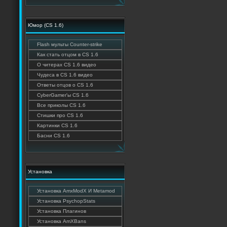
Юмор (CS 1.6)
Flash мульты Counter-strike
Как стать отцом в CS 1.6
О читерах CS 1.6 видео
Чудеса в CS 1.6 видео
Ответы отцов о CS 1.6
CyberGamer'ы CS 1.6
Все приколы CS 1.6
Стишки про CS 1.6
Картинки CS 1.6
Басни CS 1.6
Установка
Установка AmxModX И Metamod
Установка PsychopStats
Установка Плагинов
Установка AmXBans