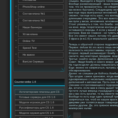
слышен. Выходите и берите тепленьк
Вообще разминирующий - ваша первооч
PhotoShop online
том, что не промахнетесь - не спешит
как можно быстрее). Следующему жела
вам еще пара выигранных мгновений. 
Состав клана №1
сможет, так еще есть шанс, что конт
длинными очередями. Это все кажется 
Состав клана №2
как пули у виска, мгновения, мгновения
Стоит упомянуть о том, что бомба - 
на коне, ведь теоретически контры д
Наши баннеры
оставшиеся секунды. А если у вашей 
контрам. Вам же главное - не тупить и
Устав клана
Все это имеет смысл, потому что даж
3 фрага (в кс1.6) и моральное удовле
Online TV
Теперь о обратной стороне подрывног
Первое: defuse kit это всего лишь н
Speed Test
полезность несопоставимы; хорошо, е
Второе: первый разминирует бомбу - 
Не важно
скачите, как некоторые придурки, вок
Третье: знайте нычки. Дополнение 1 и
BanList Сервера
Совет. Увидя бомбу и никого вокруг, 
На «щелк-щелк» должны повылезать к
Еще: можно не напрягаться, пытаясь з
обезвреживание.
Далее: не слишком уж бойтесь бомбы -
Про штурм: самое хреновое, когда ва
одновременно с нескольких направлен
Counter-strike 1.6
дополнений к автоматам. Пусть они л
спинами отстреливающихся терроров
Да, кстати, если вам в спину дышит че
пустите лучше вперед страждущего сап
Античитерские плагины для CS
как у вас есть кусачки, то вы имеете
Вообще-то есть еще один грязный трю
Готовые сервера для CS 1.6
запрятаться так, чтоб не нашли враги
Модели игроков для CS 1.6
дверями уже толпятся ваши товарищи. 
заняты другим. Да, это грязное кемп
Руссификаторы для CS 1.6
кемперские нычки.
Модели оружия для CS 1.6