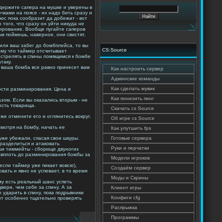
держите сапера на мушке и уверены в
чками на поясе - их надо бить сразу и
с пока сообразит да добежит - вот
того, что сразу он уйти никуда не
инирование. Вообще пугайте саперов
ам поймешь, наверное, они свистят,
нили ваш забег до бомбплейса, то вы
CS:Source
ому что таймер отсчитывает
т стрелять в спины ломящимся к бомбе
таку.
о ваша бомба все равно принесет вам
Как настроить сервер
Админские команды
Как сделать мувик
рости разминирования. Цена и
Как понизить пинг
зом. Если вы оказались вторым - не
ность товарища.
Cкачать cs Source
же отмените его и оглянитесь вокруг.
Об игре cs Source
смотря на бомбу, начать ее
Как улутшить fps
уже убежали, спасая свои шкуры.
Готовые сервера
разделиться и атаковать
Руки и перчатки
ши тиммейты - сборище двуногих
, вплоть до разминирования бомбы за
Модели игроков
, если таймер уже пикает вовсю),
Создаём сервер
вать и явно не успевает, в то время
Моды и Скрины
му есть реальный шанс успеть
вери, чем себе за спину. А за
Клиент игры
 ударить в спину, пока подрывники
Конфиги cfg
ают особенно тщательно проверять
Распрыжка
Программы