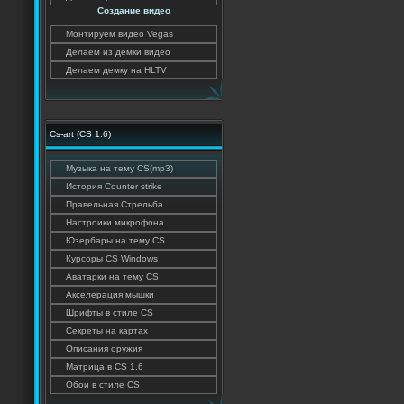
Создание видео
Монтируем видео Vegas
Делаем из демки видео
Делаем демку на HLTV
Cs-art (CS 1.6)
Музыка на тему CS(mp3)
История Counter strike
Правельная Стрельба
Настроики микрофона
Юзербары на тему CS
Курсоры CS Windows
Аватарки на тему CS
Акселерация мышки
Шрифты в стиле CS
Секреты на картах
Описания оружия
Матрица в CS 1.6
Обои в стиле CS