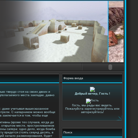
Форма входа
ько твердо стоя на своих двоих и
Добрый вечер, Гость !
дполагаемого места закладки, давно
Гость, мы рады вас видеть.
то: даже учитывая вышесказанное
Пожалуйста зарегистрируйтесь или
смотрели. С напарником можно вообще
авторизуйтесь!
а заключается в том, чтобы еще
ктивны (кроме тех случаев, когда до
а открытом месте, простреливаемом
роны сапера: одно дело, когда бомба
у придется стоять секунд десять, в
Поиск
щий начало разминирования, будет