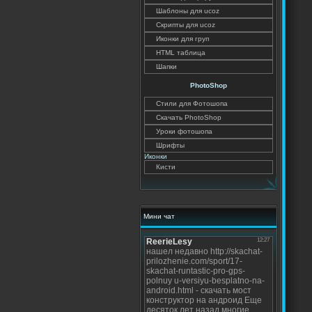
Шаблоны для ucoz
Скрипты для ucoz
Иконки для груп
HTML таблица
Шапки
PhotoShop
Стили для Фотошопа
Скачать PhotoShop
Уроки фотошопа
Шрифты
Иконки
Кисти
Мини чат