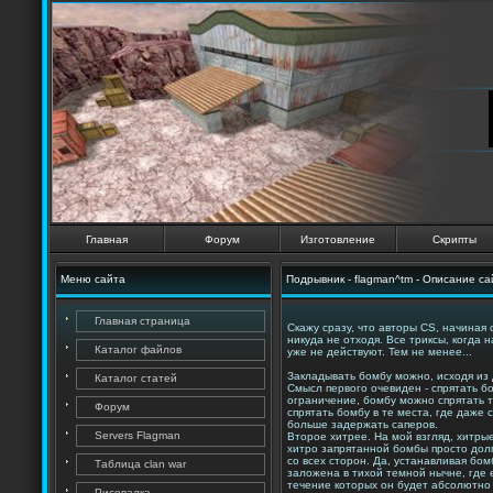
Главная
Форум
Изготовление
Скрипты
Меню сайта
Подрывник - flagman^tm - Описание са
Главная страница
Скажу сразу, что авторы CS, начиная
никуда не отходя. Все триксы, когда
Каталог файлов
уже не действуют. Тем не менее...
Закладывать бомбу можно, исходя из 
Каталог статей
Смысл первого очевиден - спрятать б
ограничение, бомбу можно спрятать т
Форум
спрятать бомбу в те места, где даже
больше задержать саперов.
Servers Flagman
Второе хитрее. На мой взгляд, хитрые
хитро запрятанной бомбы просто долг
со всех сторон. Да, устанавливая бо
Таблица clan war
заложена в тихой темной нычне, где е
течение которых он будет абсолютно 
Рисовалка