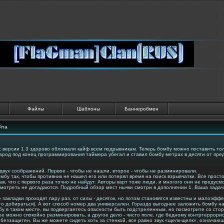
Файлы
Шаблоны
Баннеробмен
йта
 с версии 1.3 здорово обломали кайф всем подрывникам. Теперь бомбу можно поставить тол
 народ под конец программирования таймера убегал и ставил бомбу метрах в десяти от пре
двух соображений. Первое - чтобы не нашли, второе - чтобы не разминировали.
омбу так, чтобы противник не нашел его или потерял время на поиск взрывчатки. Все прос
ак, что с первого раза точно не найдут. Авторы карт тоже люди, и многого они не преду
 смотреть не догадаются. Подробный обзор мест нычки смотри в дополнении 1. Ваша задач
 закладки проходят пару раз, от силы - десяток, но потом становятся известны и малоэффе
о добираться). А вот способ номер два универсален. Гораздо выгоднее заложить бомбу н
мбу в таком месте, вы подвергаетесь опасности быть подстреленным, но посмотрите со сто
е можно спокойно разминировать, а другое дело - чисто поле, где бедному контртеррорист
беззащитен. Вы же можете сидеть хоть за стенкой, все равно звук «щелк-щелк», означаю