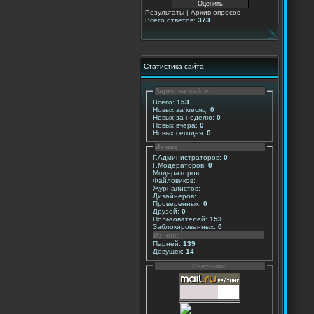
Результаты
|
Архив опросов
Всего ответов:
373
Статистика сайта
Зарег. на сайте:
Всего:
153
Новых за месяц:
0
Новых за неделю:
0
Новых вчера:
0
Новых сегодня:
0
Из них:
Г.Администраторов:
0
Г.Модераторов:
0
Модераторов:
Файловиков:
Журналистов:
Дизайнеров:
Проверенных:
0
Друзей:
0
Пользователей:
153
Заблокированных:
0
Из них:
Парней:
139
Девушек:
14
Счетчики: