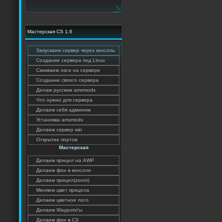
Мастерская CS 1.6
Запускаем сервер через консоль
Создание сервера под Linux
Сжимаем лаги на сервере
Создание своего сервера
Делам русским amxmodx
Что нужно для сервера
Делаем себя админом
Установка amxmodx
Делаем сервер win
Открытие портов
Мастерская
Делаем прицел на AWP
Делаем фон в консоле
Делаем прицел(zoom)
Меняем цвет прицела
Делаем цветное лого
Делаем Waypoint'ы
Делаем фон в CS