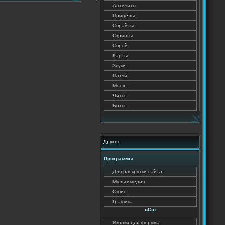
Античиты
Прицелы
Спрайты
Скрипты
Спрей
Карты
Звуки
Патчи
Меню
Читы
Боты
Другое
Программы
Для раскрутки сайта
Мультимедия
Офис
Графика
uCoz
Иконки для форума