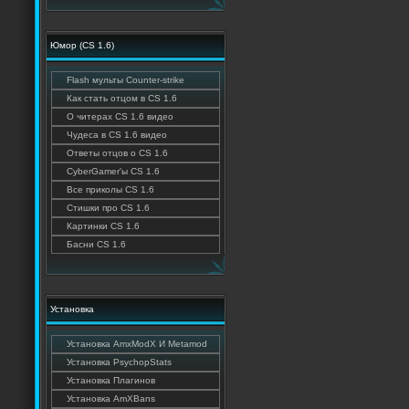
Юмор (CS 1.6)
Flash мульты Counter-strike
Как стать отцом в CS 1.6
О читерах CS 1.6 видео
Чудеса в CS 1.6 видео
Ответы отцов о CS 1.6
CyberGamer'ы CS 1.6
Все приколы CS 1.6
Стишки про CS 1.6
Картинки CS 1.6
Басни CS 1.6
Установка
Установка AmxModX И Metamod
Установка PsychopStats
Установка Плагинов
Установка AmXBans