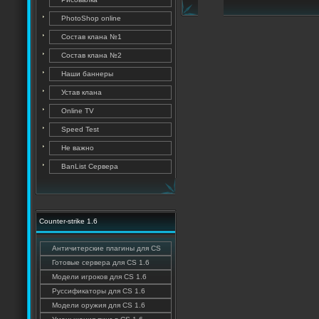
PhotoShop online
Состав клана №1
Состав клана №2
Наши баннеры
Устав клана
Online TV
Speed Test
Не важно
BanList Сервера
Counter-strike 1.6
Античитерские плагины для CS
Готовые сервера для CS 1.6
Модели игроков для CS 1.6
Руссификаторы для CS 1.6
Модели оружия для CS 1.6