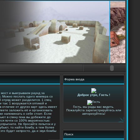
Форма входа
и мост и выигрываем раунд за
Доброе утро, Гость !
. Можно послать однго кемпера со
й отряд может разделится. 1 спец
 так: 1 вооружается оптикой и
в отличие от других карт здесь имеет
Гость, мы рады вас видеть.
спеете заложить её и организовать
Пожалуйста зарегистрируйтесь или
же напоминать о себе стоит. Если
авторизуйтесь!
бьют в спину пока вы добежите до
ётся почти со 100% вероятностью:
допрыгните. Не бросайте попыток и у
бьют, то найти бомбу, а тем более
 это будет непросто, да и звук бомбы
Поиск