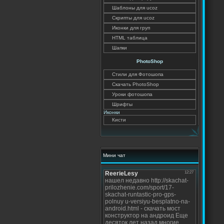
Шаблоны для ucoz
Скрипты для ucoz
Иконки для груп
HTML таблица
Шапки
PhotoShop
Стили для Фотошопа
Скачать PhotoShop
Уроки фотошопа
Шрифты
Иконки
Кисти
Мини чат