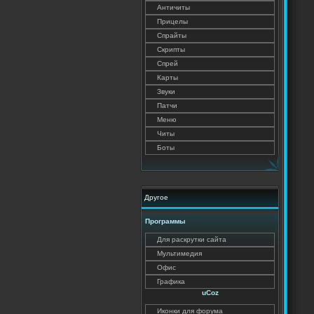
Античиты
Прицелы
Спрайты
Скрипты
Спрей
Карты
Звуки
Патчи
Меню
Читы
Боты
Другое
Программы
Для раскрутки сайта
Мультимедия
Офис
Графика
uCoz
Иконки для форума