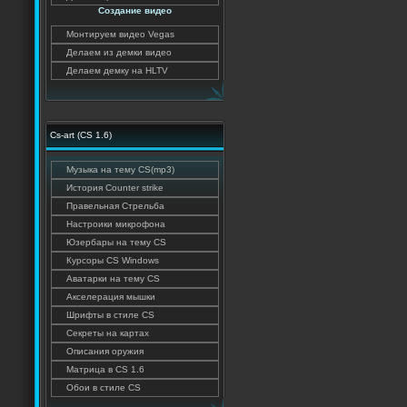
Создание видео
Монтируем видео Vegas
Делаем из демки видео
Делаем демку на HLTV
Cs-art (CS 1.6)
Музыка на тему CS(mp3)
История Counter strike
Правельная Стрельба
Настроики микрофона
Юзербары на тему CS
Курсоры CS Windows
Аватарки на тему CS
Акселерация мышки
Шрифты в стиле CS
Секреты на картах
Описания оружия
Матрица в CS 1.6
Обои в стиле CS