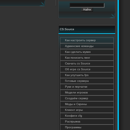
CS:Source
Как настроить сервер
Админские команды
Как сделать мувик
Как понизить пинг
Cкачать cs Source
Об игре cs Source
Как улутшить fps
Готовые сервера
Руки и перчатки
Модели игроков
Создаём сервер
Моды и Скрины
Клиент игры
Конфиги cfg
Распрыжка
Программы