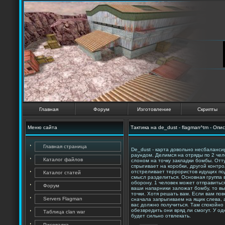
Главная
Форум
Изготовление
Скрипты
Меню сайта
Тактика на de_dust - flagman^tm - Опи
Главная страница
De_dust - карта довольно несбаланси
раундом. Делимся на отряды по 2 чел
Каталог файлов
слоном на точку закладки бомбы. Отту
спрыгивает на коробки, другой контр
отстреливает террористов идущих под 
Каталог статей
смысл разделиться. Основная группа в
оборону. 1 человек может отправитьс
Форум
ваши напарники заложат бомбу, то вы 
точки. Хотя решать вам. Если вам пов
Servers Flagman
сначала запрыгиваем на ящик слева, а
вас должно получиться. Там спокойно
обезвредить они вряд ли смогут. У од
Таблица clan war
будет сильно отвлекать.
Рисовалка