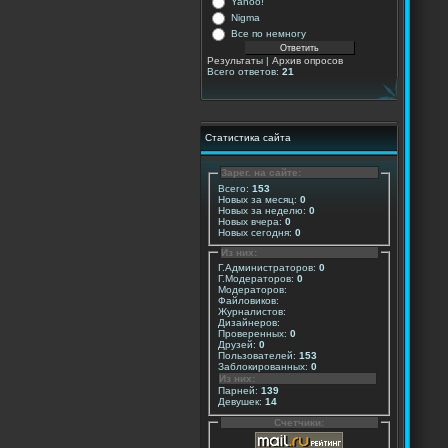
Yahoo!
Nigma
Все по немногу
Результаты
|
Архив опросов
Всего ответов:
21
Статистика сайта
Зарег. на сайте:
Всего:
153
Новых за месяц:
0
Новых за неделю:
0
Новых вчера:
0
Новых сегодня:
0
Из них:
Г.Администраторов:
0
Г.Модераторов:
0
Модераторов:
Файловиков:
Журналистов:
Дизайнеров:
Проверенных:
0
Друзей:
0
Пользователей:
153
Заблокированных:
0
Из них:
Парней:
139
Девушек:
14
Счетчики: