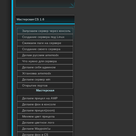
Мастерская CS 1.6
Запускаем сервер через консоль
Создание сервера под Linux
Сжимаем лаги на сервере
Создание своего сервера
Делам русским amxmodx
Что нужно для сервера
Делаем себя админом
Установка amxmodx
Делаем сервер win
Открытие портов
Мастерская
Делаем прицел на AWP
Делаем фон в консоле
Делаем прицел(zoom)
Меняем цвет прицела
Делаем цветное лого
Делаем Waypoint'ы
Делаем фон в CS