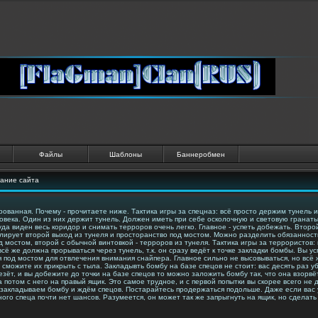
Файлы
Шаблоны
Баннеробмен
сание сайта
рованная. Почему - прочитаете ниже. Тактика игры за спецназ: всё просто держим тунель 
овека. Один из них держит тунель. Должен иметь при себе осколочную и световую гранаты
да виден весь коридор и снимать терроров очень легко. Главное - успеть добежать. Второ
олирует второй выход из тунеля и просторанство под мостом. Можно разделить обязанности
мостом, второй с обычной винтовкой - терроров из тунеля. Тактика игры за террористов: 
сё же должна прорываться через тунель, т.к. он сразу ведёт к точке закладки бомбы. Вы у
я под мостом для отвлечения внимания снайпера. Главное сильно не высовываться, но всё 
сможите их прикрыть с тыла. Закладывть бомбу на базе спецов не стоит: вас десять раз у
езёт, и вы добежите до точки на базе спецов то можно заложить бомбу так, что она взорв
 потом с него на правый ящик. Это самое трудное, и с первой попытки вы скорее всего не 
 закладываем бомбу и ждём спецов. Постарайтесь продержаться подольше. Даже если вас у
ного спеца почти нет шансов. Разумеется, он может так же запрыгнуть на ящик, но сделать