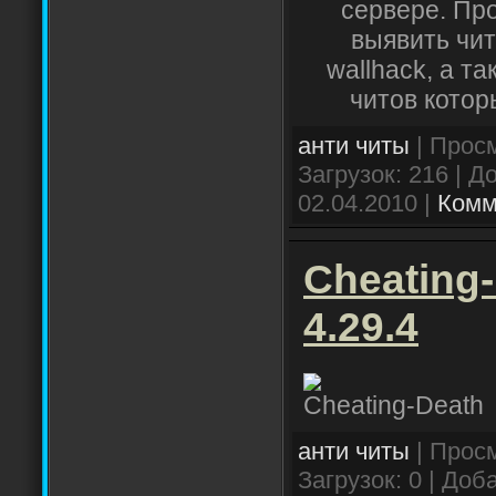
сервере. Пр
выявить чи
wallhack, а т
читов котор
анти читы
| Просм
Загрузок: 216 | 
02.04.2010
|
Комм
Cheating-
4.29.4
Cheating-Death
анти читы
| Просм
Загрузок: 0 | Доб