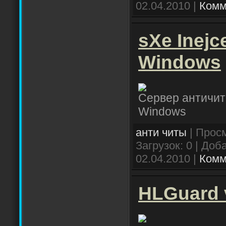
02.04.2010
|
Комм
sXe Inejc
Windows
Сервер античита
Windows
анти читы
| Просм
Загрузок: 0 | Доб
02.04.2010
|
Комм
HLGuard 