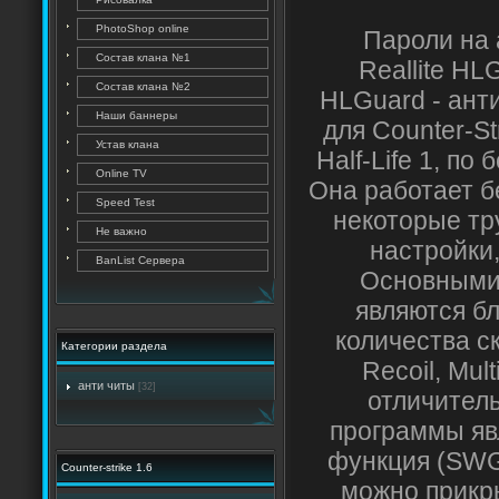
PhotoShop online
Пароли на 
Состав клана №1
Reallite HL
Состав клана №2
HLGuard - ант
Наши баннеры
для Counter-St
Устав клана
Half-Life 1, по
Online TV
Она работает б
Speed Test
некоторые тр
Не важно
настройки,
BanList Сервера
Основными
являются б
количества ск
Категории раздела
Recoil, Mul
анти читы
[32]
отличител
программы яв
функция (SWG
Counter-strike 1.6
можно прикр