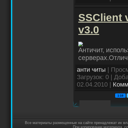
SSClient 
v3.0
Античит, исполь
серверах.Отлич
анти читы
| Просм
Загрузок: 0 | Доб
02.04.2010
|
Комм
1-10
Все материалы размещенные на сайте пренадлежат их вл
При копировании материала, с