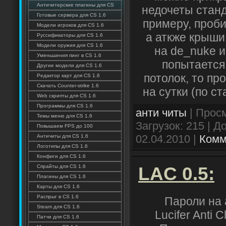
Античитерские плагины для CS
недочеты станд
Готовые сервера для CS 1.6
примеру, проби
Модели игроков для CS 1.6
а аткже крыши 
Руссификаторы для CS 1.6
Модели оружия для CS 1.6
на de_nuke и
Уменьшения пинг в CS 1.6
попытается
Другие модели для CS 1.6
потолок, то пр
Редактор карт для CS 1.6
Скачать Counter-strike 1.6
на сутки (по с
Web скрипты для CS 1.6
Программы для CS 1.6
анти читы
| Просм
Темы меню для CS 1.6
Загрузок: 215 | 
Повышаем FPS до 100
02.04.2010
|
Комм
Античиты для CS 1.6
Логотипы для CS 1.6
Конфиги для CS 1.6
LAC 0.5:
Спрайты для CS 1.6
Плагины для CS 1.6
Карты для CS 1.6
Распрыг в CS 1.6
Пароли на 
Steam для CS 1.6
Lucifer Anti 
Патчи для CS 1.6