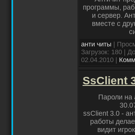
программы, раб
и сервер. Ан
вместе с др
с
анти читы
| Просм
Загрузок: 180 | 
02.04.2010
|
Комм
SsClient 
Пароли на 
30.0
ssClient 3.0 - а
работы делае
видит игрок