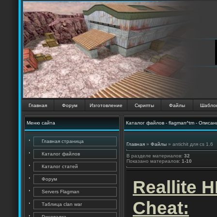
Главная
Форум
Изготовление
Скрипты
Файлы
Шабло
Меню сайта
Каталог файлов - flagman^tm - Описан
Главная страница
Главная
»
Файлы
» antichit для cs 1.6
Каталог файлов
В разделе материалов
:
32
Показано материалов
:
1-10
Каталог статей
Форум
Reallite 
Servers Flagman
Cheat:
Таблица clan war
Рисовалка