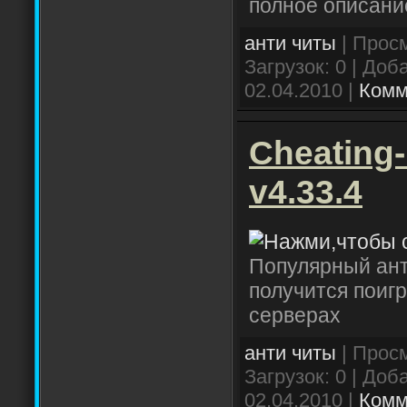
полное описани
анти читы
| Просм
Загрузок: 0 | Доб
02.04.2010
|
Комм
Cheating-
v4.33.4
Популярный анти
получится поиг
серверах
анти читы
| Просм
Загрузок: 0 | Доб
02.04.2010
|
Комм