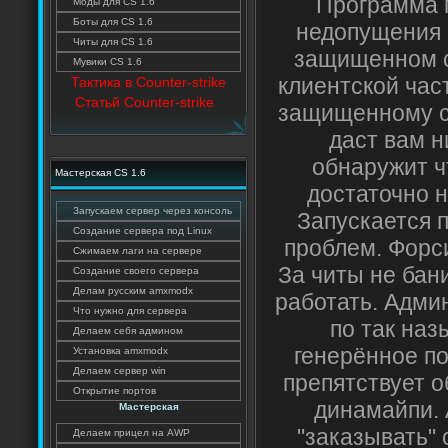
Программа 
Моды для CS 1.6
Боты для CS 1.6
недопущения 
Читы для CS 1.6
защищенном с
Мувики CS 1.6
клиентской част
Тактика в Counter-strike
Статьй Counter-strike
защищенному се
даст вам н
обнаружит чт
Мастерская CS 1.6
достаточно 
Запускаем сервер через консоль
Запускается п
Создание сервера под Linux
проблем. Форси
Сжимаем лаги на сервере
За читы не бани
Создание своего сервера
Делам русским amxmodx
работать. Адми
Что нужно для сервера
по так на
Делаем себя админом
генерённое по
Установка amxmodx
Делаем сервер win
препятствует о
Открытие портов
динамайпи. 
Мастерская
"заказывать"
Делаем прицел на AWP