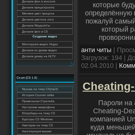
Делаем фон в консоле
которые буду
Делаем прицел(zoom)
определённую п
Меняем цвет прицела
пожалуй самый
Делаем цветное лого
Делаем Waypoint'ы
который р
Делаем фон в CS
проворонил
Создание видео
Монтируем видео Vegas
анти читы
| Просм
Делаем из демки видео
Загрузок: 194 | 
Делаем демку на HLTV
02.04.2010
|
Комм
Cs-art (CS 1.6)
Cheating-
Музыка на тему CS(mp3)
История Counter strike
Пароли на 
Правельная Стрельба
Настроики микрофона
Cheating-De
Юзербары на тему CS
компанией Un
Курсоры CS Windows
куда меньшей
Аватарки на тему CS
Акселерация мышки