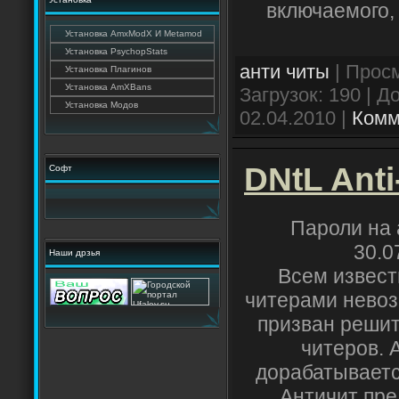
включаемого, 
Установка AmxModX И Metamod
Установка PsychopStats
анти читы
| Просм
Установка Плагинов
Установка AmXBans
Загрузок: 190 | 
Установка Модов
02.04.2010
|
Комм
DNtL Anti
Софт
Пароли на 
30.0
Наши дрзья
Всем известн
читерами невоз
призван решит
читеров. 
дорабатываетс
Античит пре