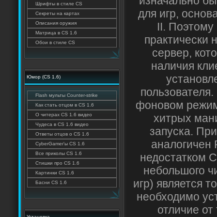
изначально бы
Шрифты в стиле CS
для игр, осно
Секреты на картах
Описания оружия
II. Поэтом
Матрица в CS 1.6
практически 
Обои в стиле CS
сервер, кот
наличия кли
установл
Юмор (CS 1.6)
пользователя.
Flash мульты Counter-strike
фоновом режиме
Как стать отцом в CS 1.6
О читерах CS 1.6 видео
хитрых ман
Чудеса в CS 1.6 видео
запуска. Пр
Ответы отцов о CS 1.6
аналогичен 
CyberGamer'ы CS 1.6
Все приколы CS 1.6
недостатком C
Стишки про CS 1.6
небольшого ч
Картинки CS 1.6
игр) является т
Басни CS 1.6
необходимо ус
отличие от 
Установка