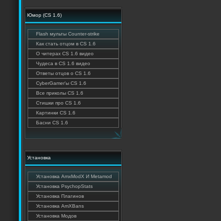
Юмор (CS 1.6)
Flash мульты Counter-strike
Как стать отцом в CS 1.6
О читерах CS 1.6 видео
Чудеса в CS 1.6 видео
Ответы отцов о CS 1.6
CyberGamer'ы CS 1.6
Все приколы CS 1.6
Стишки про CS 1.6
Картинки CS 1.6
Басни CS 1.6
Установка
Установка AmxModX И Metamod
Установка PsychopStats
Установка Плагинов
Установка AmXBans
Установка Модов