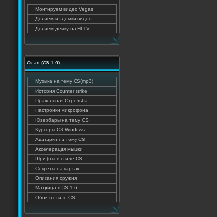
Монтируем видео Vegas
Делаем из демки видео
Делаем демку на HLTV
Cs-art (CS 1.6)
Музыка на тему CS(mp3)
История Counter strike
Правельная Стрельба
Настроики микрофона
Юзербары на тему CS
Курсоры CS Windows
Аватарки на тему CS
Акселерация мышки
Шрифты в стиле CS
Секреты на картах
Описания оружия
Матрица в CS 1.6
Обои в стиле CS