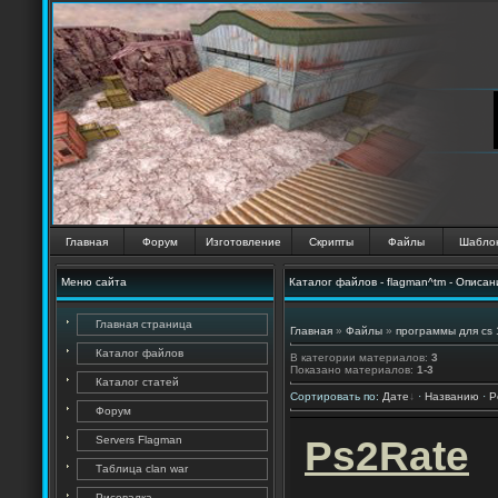
Главная
Форум
Изготовление
Скрипты
Файлы
Шабло
Меню сайта
Каталог файлов - flagman^tm - Описан
Главная страница
Главная
»
Файлы
»
программы для cs 
Каталог файлов
В категории материалов
:
3
Показано материалов
:
1-3
Каталог статей
Сортировать по
:
Дате
·
Названию
·
Р
Форум
Ps2Rate
Servers Flagman
Таблица clan war
Рисовалка