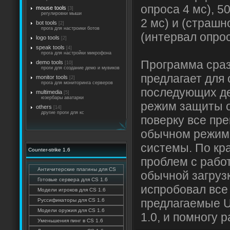
опроса 4 мс), 5
mouse tools
[3]
регулировки мыши
2 мс) и (страшн
bot tools
[2]
прога для настроики ботов
(интервал опрос
logo tools
[2]
speak tools
[4]
прога для настройки микрофона
Программа сраз
demo tools
[10]
проги для создание демо и мувиков
предлагает для
monitor tools
[2]
прога для мониторинга серверов
последующих де
multimedia
[5]
юзербары аватарки
режим защиты о
others
[14]
другие проги для кс
поверку все пре
обычном режим
системы. По кр
Counter-strike 1.6
проблем с рабо
Античитерские плагины для CS
обычной загрузк
Готовые сервера для CS 1.6
испробовал все
Модели игроков для CS 1.6
предлагаемые U
Руссификаторы для CS 1.6
Модели оружия для CS 1.6
1.0, и помногу р
Уменьшения пинг в CS 1.6