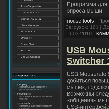
Программа для 
PhotoShop online
опроса мыши.
Состав клана №1
Состав клана №2
mouse tools
| Про
Наши баннеры
Загрузок: 161 | 
Устав клана
19.03.2010
|
Комм
Online TV
Speed Test
USB Mous
Не важно
BanList Сервера
Switcher 
USB Mouserate S
Категории раздела
добиться повыш
mapping
[11]
мышек, подклю
программа для создания и
редоктирования карт
Возможны след
modeling
[5]
программа для редоктирования
«общения» мыш
моделей
sprite tools
[3]
USB-интерфейсу
программа для редактирования
спрайтов