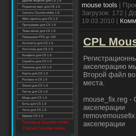
Другие модели для CS 1.6
mouse tools
| Про
Редактор карт для CS 1.6
Загрузок: 172 | 
Скачать Counter-strike 1.6
Web скрипты для CS 1.6
19.03.2010
|
Комм
Программы для CS 1.6
Темы меню для CS 1.6
Повышаем FPS до 100
CPL Mous
Античиты для CS 1.6
Логотипы для CS 1.6
Конфиги для CS 1.6
Регистрационн
Спрайты для CS 1.6
акселерацию мы
Плагины для CS 1.6
Второй файл во
Карты для CS 1.6
Распрыг в CS 1.6
места.
Steam для CS 1.6
Патчи для CS 1.6
mouse_fix.reg -
Моды для CS 1.6
Боты для CS 1.6
акселерации
Читы для CS 1.6
removemousefix
Мувики CS 1.6
Тактика в Counter-strike
акселерации
Статьй Counter-strike