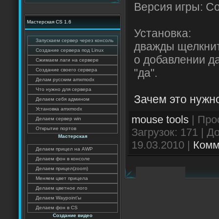
Версия игры: Cou
Мастерская CS 1.6
Установка:
Запускаем сервер через консоль
дважды щелкнит
Создание сервера под Linux
о добавлении д
Сжимаем лаги на сервере
"да".
Создание своего сервера
Делам русским amxmodx
Что нужно для сервера
Зачем это нужн
Делаем себя админом
Установка amxmodx
mouse tools
| Про
Делаем сервер win
Открытие портов
Загрузок: 171 | 
Мастерская
19.03.2010
|
Комм
Делаем прицел на AWP
Делаем фон в консоле
Делаем прицел(zoom)
Меняем цвет прицела
Делаем цветное лого
Делаем Waypoint'ы
Делаем фон в CS
Создание видео