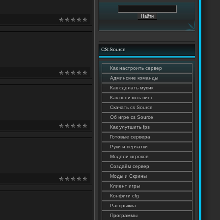
CS:Source
Как настроить сервер
Админские команды
Как сделать мувик
Как понизить пинг
Cкачать cs Source
Об игре cs Source
Как улутшить fps
Готовые сервера
Руки и перчатки
Модели игроков
Создаём сервер
Моды и Скрины
Клиент игры
Конфиги cfg
Распрыжка
Программы