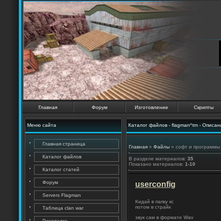
Главная
Форум
Изготовление
Скрипты
Меню сайта
Каталог файлов - flagman^tm - Описан
Главная страница
Главная
»
Файлы
» софт и программы
Каталог файлов
В разделе материалов
:
35
Показано материалов
:
1-10
Каталог статей
Форум
userconfig
Servers Flagman
Кидай в папку кс
потом в страйк
Таблица clan war
звук сам в формате Wav
Рисовалка