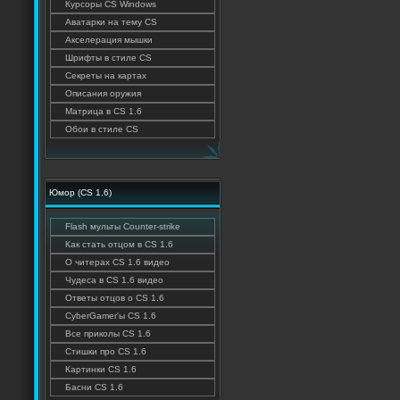
Курсоры CS Windows
Аватарки на тему CS
Акселерация мышки
Шрифты в стиле CS
Секреты на картах
Описания оружия
Матрица в CS 1.6
Обои в стиле CS
Юмор (CS 1.6)
Flash мульты Counter-strike
Как стать отцом в CS 1.6
О читерах CS 1.6 видео
Чудеса в CS 1.6 видео
Ответы отцов о CS 1.6
CyberGamer'ы CS 1.6
Все приколы CS 1.6
Стишки про CS 1.6
Картинки CS 1.6
Басни CS 1.6