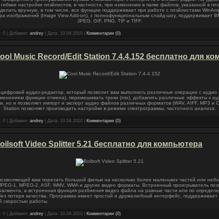
гибкие настройки плэйлистов, в частности, при изменении в папке файлов, указанной в пл
 делать вручную, в том числе, все функции поддерживает при работе с плэйлистами WinA
ра изображений (Image View Add-on), с полнофункциональным слайд-шоу, поддерживает B
JPEG, GIF, PNG, TIF и TIFF.
: 0 | Добавил:
andrey
| Дата:
10.04.2010
|
Комментарии (0)
ol Music Record/Edit Station 7.4.4.152 бесплатно для к
n - цифровой аудио-редактор, который позволит вам выполнить различные операции с аудио
именением функции отмена), перемешивать треки (mix), добавлять различные эффекты к ау
и, но и позволяет импорт и экспорт аудио файлов различных форматов (WAV, AIFF, MP3 и OGG
Station позволяет производить настройки в режиме спектрограммы, частотного анализа.
: 0 | Добавил:
andrey
| Дата:
10.04.2010
|
Комментарии (0)
lsoft Video Splitter 5.21 бесплатно для компьютера
ент, позволяющий вам порезать большой фильм на несколько более маленьких частей или не
 MPEG-1, MPEG-2, ASF, WMV, WMA и другие видео форматы. Встроенный проигрыватель позв
рагмента, а встроенная функция разбиения видео файла на равные части или по определ
 без потери качества. Программа имеет простой и дружелюбный интерфейс, поддерживает
й скоростью работы.
: 0 | Добавил:
andrey
| Дата:
10.04.2010
|
Комментарии (0)