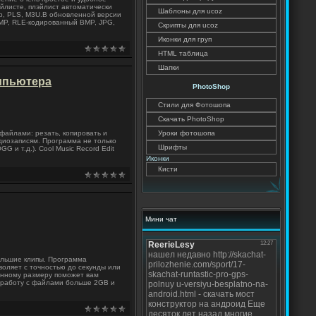
эйлисте, плэйлист автоматически
Шаблоны для ucoz
mp, PLS, M3U.В обновленной версии
MP, RLE-кодированный BMP, JPG,
Скрипты для ucoz
Иконки для груп
HTML таблица
Шапки
омпьютера
PhotoShop
Стили для Фотошопа
Скачать PhotoShop
 файлами: резать, копировать и
Уроки фотошопа
диозаписям. Программа не только
Шрифты
 и т.д.). Cool Music Record Edit
Иконки
Кисти
Мини чат
большие клипы. Программа
оляет с точностью до секунды или
енному размеру поможет вам
 работу с файлами больше 2GB и