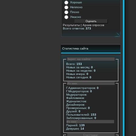
Хорошо
Неплохо
Плохо
Ужасно
Результаты
|
Архив опросов
Всего ответов:
373
Статистика сайта
Зарег. на сайте:
Всего:
153
Новых за месяц:
0
Новых за неделю:
0
Новых вчера:
0
Новых сегодня:
0
Из них:
Г.Администраторов:
0
Г.Модераторов:
0
Модераторов:
Файловиков:
Журналистов:
Дизайнеров:
Проверенных:
0
Друзей:
0
Пользователей:
153
Заблокированных:
0
Из них:
Парней:
139
Девушек:
14
Счетчики: