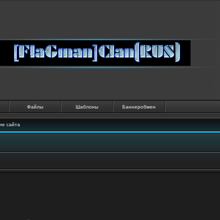
Файлы
Шаблоны
Баннеробмен
ие сайта