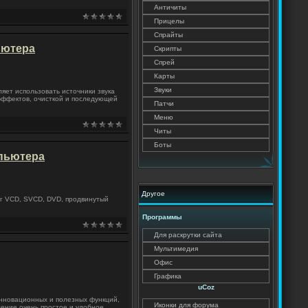
Античиты
Прицелы
Спрайты
ьютера
Скрипты
Спрей
Карты
Звуки
яет использовать источники звука
эффектов, очисткой и последующей
Патчи
Меню
Читы
Боты
мпьютера
Другое
иг VCD, SVCD, DVD, продвинутый
Программы
Для раскрутки сайта
Мультимедия
Офис
Графика
uCoz
инновационных и полезных функций,
Иконки для форума
ление очень простое и удобное