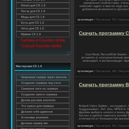
управление плэйлистами, очень 
Steam для CS 1.6
изменяет адрес и вам не надо все
добавлена возможность просмот
Патчи для CS 1.6
Моды для CS 1.6
мультимедия
| Просмотров: 552 | Загрузок
Боты для CS 1.6
Читы для CS 1.6
Скачать программу Co
Мувики CS 1.6
Тактика в Counter-strike
Статьй Counter-strike
Cool Music Record/Edit Statio
вставлять (с неограниченным пр
записывает и воспроизводит звук
Мастерская CS 1.6
мультимедия
| Просмотров: 460 | Загрузок
Запускаем сервер через консоль
Создание сервера под Linux
Скачать программу Boi
Сжимаем лаги на сервере
Создание своего сервера
Делам русским amxmodx
Что нужно для сервера
Boilsoft Video Splitter - инструм
поддерживает: AVI, Divx, MPEG-4,
Делаем себя админом
фрейма выбрать начало и конец ф
быстро и удобно нарезать ролики
Установка amxmodx
отличается от большинства высоко
Делаем сервер win
мультимедия
| Просмотров: 502 | Загрузок
Открытие портов