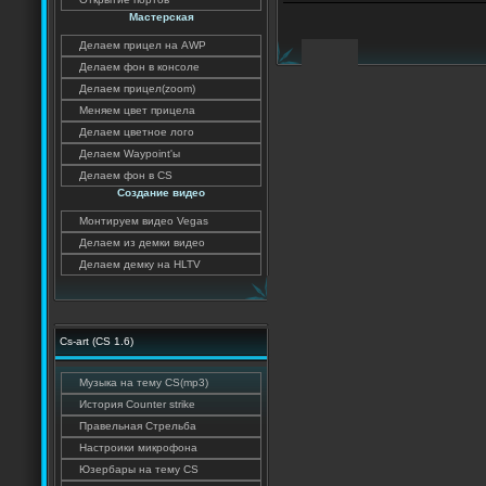
Мастерская
Делаем прицел на AWP
Делаем фон в консоле
Делаем прицел(zoom)
Меняем цвет прицела
Делаем цветное лого
Делаем Waypoint'ы
Делаем фон в CS
Создание видео
Монтируем видео Vegas
Делаем из демки видео
Делаем демку на HLTV
Cs-art (CS 1.6)
Музыка на тему CS(mp3)
История Counter strike
Правельная Стрельба
Настроики микрофона
Юзербары на тему CS