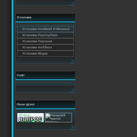
Установка
Установка AmxModX И Metamod
Установка PsychopStats
Установка Плагинов
Установка AmXBans
Установка Модов
Софт
Наши дрзья