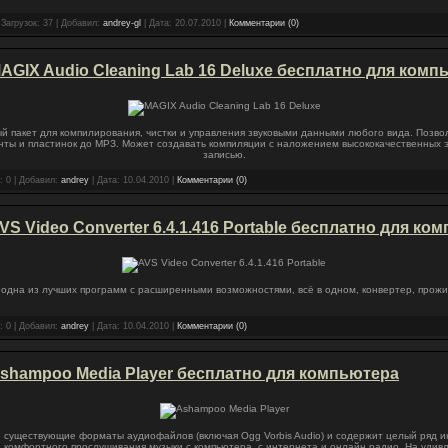
 Загрузок: 37 | Добавил:
andrey-gl
| Дата:
20.07.2010
|
Комментарии (0)
AGIX Audio Cleaning Lab 16 Deluxe бесплатно для комп
ый пакет для компилирования, чистки и управления звуковыми данными любого вида. Позвол
енты и пластинок до MРЗ. Может создавать компиляции с наложением высококачественных 
записью.
: 0 | Добавил:
andrey
| Дата:
10.04.2010
|
Комментарии (0)
S Video Converter 6.4.1.416 Portable бесплатно для ко
 - одна из лучших программ с расширенными возможностями, всё в одном, конвертер, прож
: 0 | Добавил:
andrey
| Дата:
10.04.2010
|
Комментарии (0)
shampoo Media Player бесплатно для компьютера
 существующие форматы аудиофайлов (включая Ogg Vorbis Audio) и содержит целый ряд 
 комфортного прослушивания музыки с компьютера, с интернета и онлайн радио. На удив