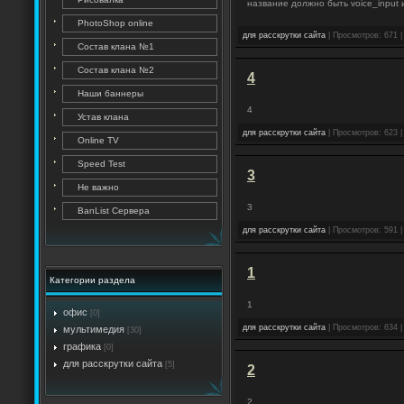
название должно быть voice_input 
PhotoShop online
для расскрутки сайта
| Просмотров: 671 |
Состав клана №1
Состав клана №2
4
Наши баннеры
4
Устав клана
для расскрутки сайта
| Просмотров: 623 |
Online TV
Speed Test
3
Не важно
3
BanList Сервера
для расскрутки сайта
| Просмотров: 591 |
1
Категории раздела
1
офис
[0]
для расскрутки сайта
| Просмотров: 634 |
мультимедия
[30]
графика
[0]
для расскрутки сайта
[5]
2
2